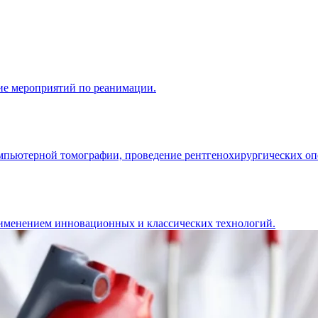
ие мероприятий по реанимации.
мпьютерной томографии, проведение рентгенохирургических оп
рименением инновационных и классических технологий.