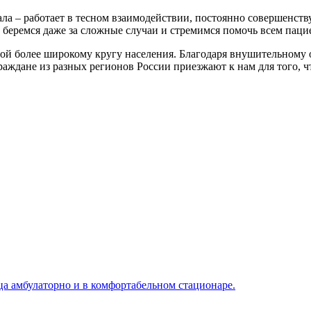
а – работает в тесном взаимодействии, постоянно совершенств
беремся даже за сложные случаи и стремимся помочь всем пацие
ой более широкому кругу населения. Благодаря внушительному 
ждане из разных регионов России приезжают к нам для того, чт
а амбулаторно и в комфортабельном стационаре.