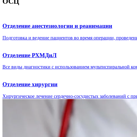
ОСЦ
Отделение анестезиологии и реанимации
Подготовка и ведение пациентов во время операции, проведен
Отделение РХМДиЛ
Все виды диагностики с использованием мультиспиральной ко
Отделение хирургии
Хирургическое лечение сердечно-сосудистых заболеваний с п