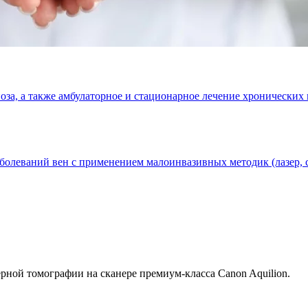
за, а также амбулаторное и стационарное лечение хронических 
аболеваний вен с применением малоинвазивных методик (лазер, 
ной томографии на сканере премиум-класса Canon Aquilion.