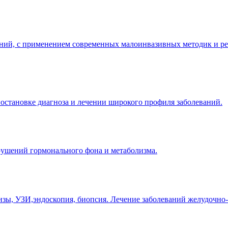
жнений, с применением современных малоинвазивных методик и 
остановке диагноза и лечении широкого профиля заболеваний.
рушений гормонального фона и метаболизма.
изы, УЗИ,эндоскопия, биопсия. Лечение заболеваний желудочно-