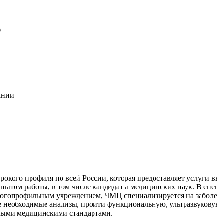
р
аний.
окого профиля по всей России, которая предоставляет услуги в
опытом работы, в том числе кандидаты медицинских наук. В с
ногопрофильным учреждением, ЧМЦ специализируется на заболе
се необходимые анализы, пройти функциональную, ультразвукову
дными медицинскими стандартами.