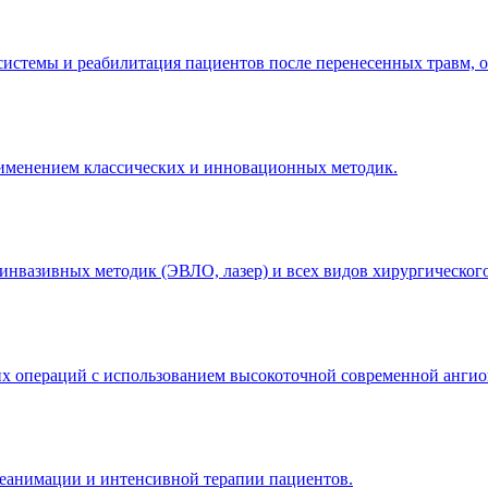
истемы и реабилитация пациентов после перенесенных травм, о
рименением классических и инновационных методик.
нвазивных методик (ЭВЛО, лазер) и всех видов хирургического
х операций с использованием высокоточной современной ангиог
реанимации и интенсивной терапии пациентов.